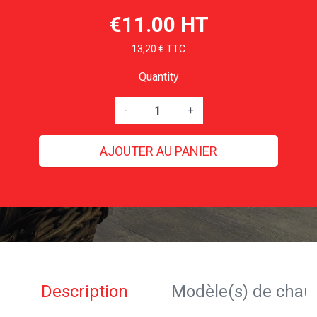
€11.00 HT
13,20 € TTC
Quantity
-
+
AJOUTER AU PANIER
Description
Modèle(s) de chau