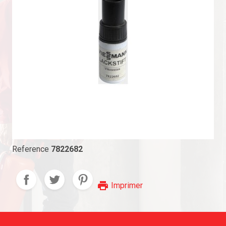
Reference
7822682
print
Imprimer