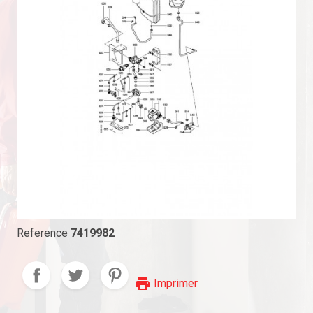
Reference
7419982
print
Imprimer