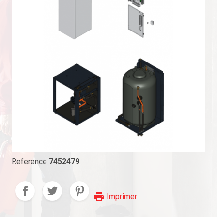
Reference
7452479
print
Imprimer