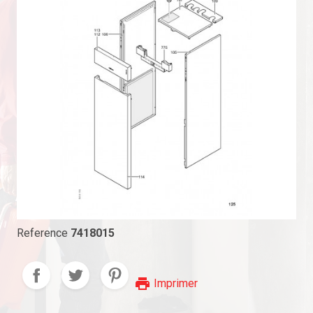
Reference
7418015
print
Imprimer