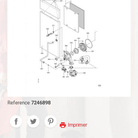
Reference
7246898
print
Imprimer