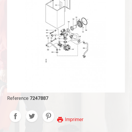
Reference
7247887
print
Imprimer