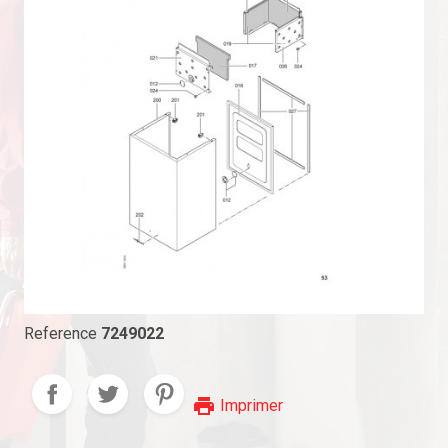
Reference
7249022
print
Imprimer