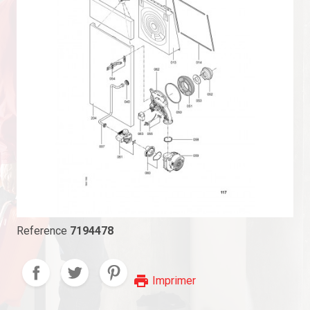
Reference
7194478
print
Imprimer