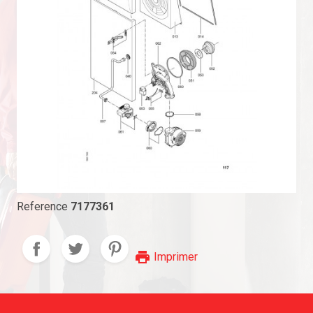
Reference
7177361
print
Imprimer