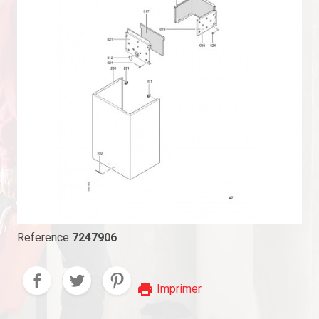
Reference
7247906
print
Imprimer