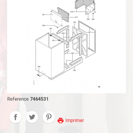
Reference
7464531
print
Imprimer