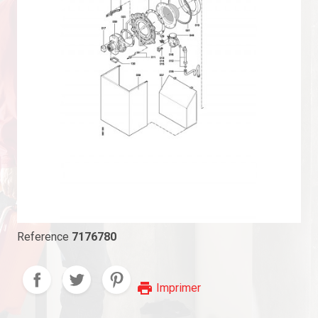
Reference
7176780
print
Imprimer