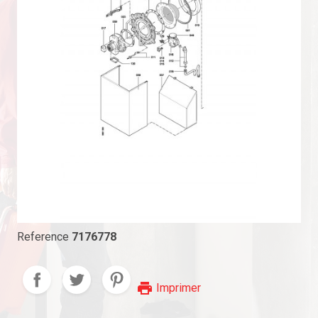
Reference
7176778
print
Imprimer