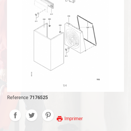
Reference
7176525
print
Imprimer