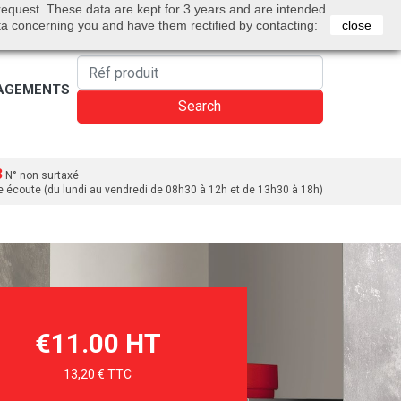
0
 request. These data are kept for 3 years and are intended
Bienvenue
Sign in
Cart
English
ta concerning you and have them rectified by contacting:
close
AGEMENTS
Search
3
N° non surtaxé
e écoute (du lundi au vendredi de 08h30 à 12h et de 13h30 à 18h)
€11.00 HT
13,20 € TTC