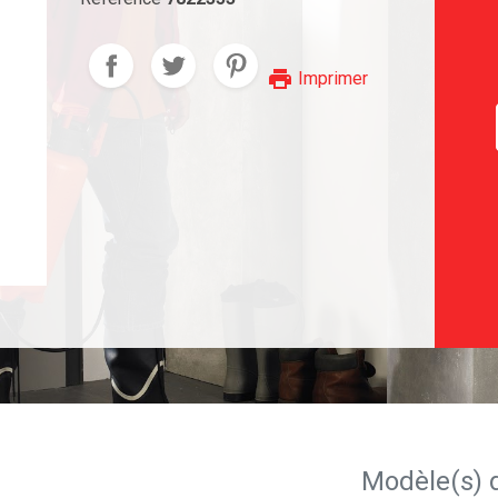
print
Imprimer
Modèle(s) 