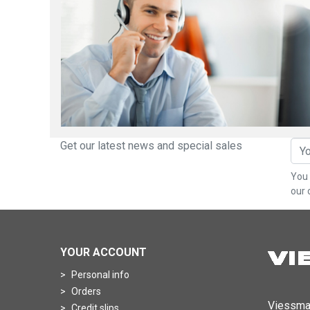
Get our latest news and special sales
You 
our 
YOUR ACCOUNT
Personal info
Orders
Viessma
Credit slips