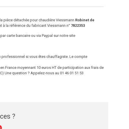
e la pièce détachée pour chaudière Viessmann
Robinet de
 à la référence du fabricant Viessmann n°
7822353
par carte bancaire ou via Paypal sur notre site
ou professionnel si vous êtes chauffagiste. Le compte
 France moyennant 10 euros HT de participation aux frais de
 TTC) Une question ? Appelez-nous au 01 46 01 51 53
èces ?