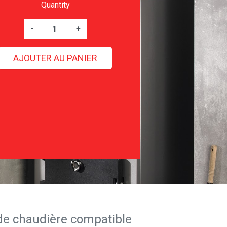
Quantity
-
+
AJOUTER AU PANIER
de chaudière compatible