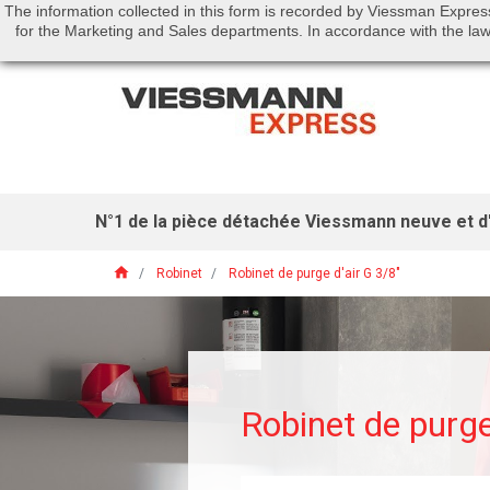
The information collected in this form is recorded by Viessman Expres
Call us:
01 46 01 51 53
for the Marketing and Sales departments. In accordance with the law 
N°1 de la pièce détachée Viessmann neuve et d'
home
Robinet
Robinet de purge d'air G 3/8"
Robinet de purge