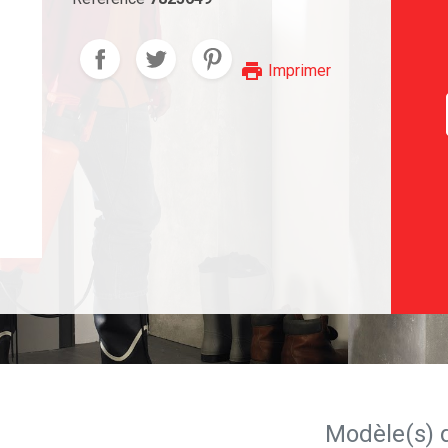
print
Imprimer
Modèle(s) 