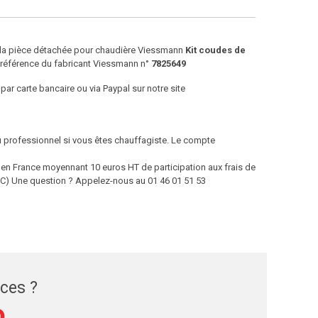
e la pièce détachée pour chaudière Viessmann
Kit coudes de
 référence du fabricant Viessmann n°
7825649
par carte bancaire ou via Paypal sur notre site
ou professionnel si vous êtes chauffagiste. Le compte
 France moyennant 10 euros HT de participation aux frais de
 TTC) Une question ? Appelez-nous au 01 46 01 51 53
èces ?