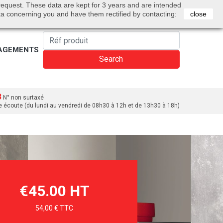
0
 request. These data are kept for 3 years and are intended
Bienvenue
Sign in
Cart
English
ta concerning you and have them rectified by contacting:
close
AGEMENTS
Search
3
N° non surtaxé
e écoute (du lundi au vendredi de 08h30 à 12h et de 13h30 à 18h)
€45.00 HT
54,00 € TTC