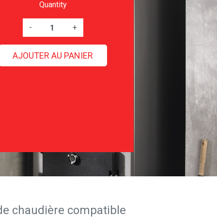
Quantity
-
+
AJOUTER AU PANIER
de chaudière compatible