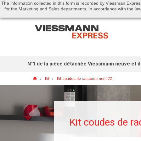
The information collected in this form is recorded by Viessman Expres
Call us:
01 46 01 51 53
for the Marketing and Sales departments. In accordance with the law 
N°1 de la pièce détachée Viessmann neuve et d'
home
Kit
Kit coudes de raccordement 22
Kit coudes de r