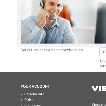
Get our latest news and special sales
You 
our 
YOUR ACCOUNT
Personal info
Orders
Viessma
Credit slips