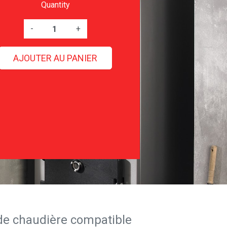
Quantity
-
+
AJOUTER AU PANIER
de chaudière compatible