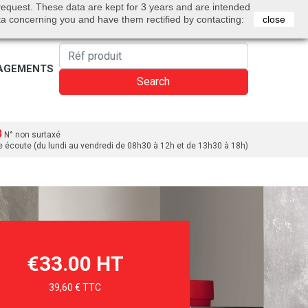
0
 request. These data are kept for 3 years and are intended
Bienvenue
Sign in
Cart
English
ta concerning you and have them rectified by contacting:
close
AGEMENTS
Search
3
N° non surtaxé
e écoute (du lundi au vendredi de 08h30 à 12h et de 13h30 à 18h)
€33.00 HT
39,60 € TTC