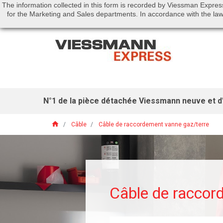
The information collected in this form is recorded by Viessman Expres
Call us:
01 46 01 51 53
for the Marketing and Sales departments. In accordance with the law 
N°1 de la pièce détachée Viessmann neuve et d'
home
Câble
Câble de raccordement vanne gaz/terre
Câble de raccor