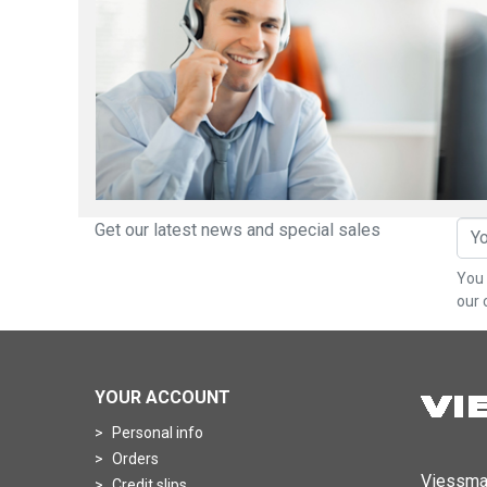
Get our latest news and special sales
You 
our 
YOUR ACCOUNT
Personal info
Orders
Viessma
Credit slips