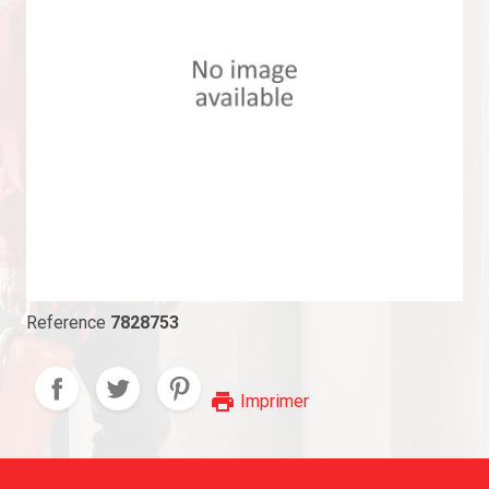
Reference
7828753
print
Imprimer