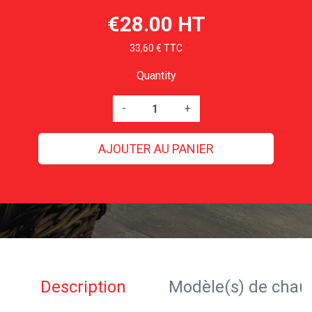
€28.00 HT
33,60 € TTC
Quantity
-
+
AJOUTER AU PANIER
Description
Modèle(s) de chau