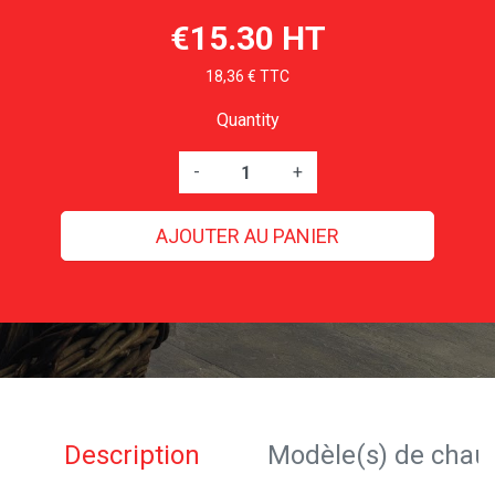
€15.30 HT
18,36 € TTC
Quantity
-
+
AJOUTER AU PANIER
Description
Modèle(s) de chau