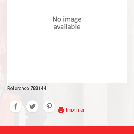
Reference
7831441
print
Imprimer