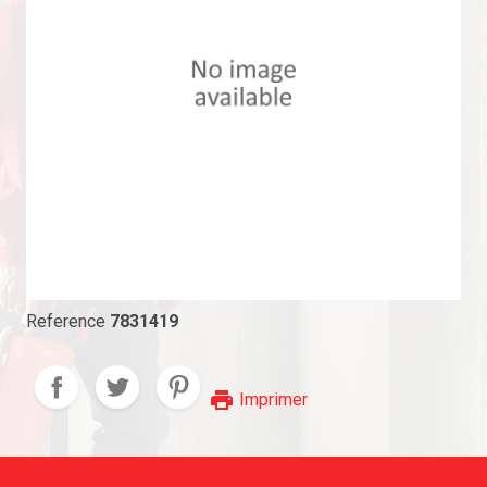
Reference
7831419
print
Imprimer