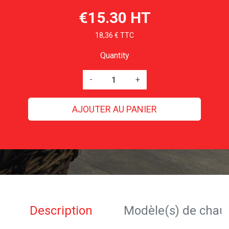
€15.30 HT
18,36 € TTC
Quantity
-
+
AJOUTER AU PANIER
Description
Modèle(s) de chau