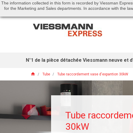
The information collected in this form is recorded by Viessman Expres
Call us:
01 46 01 51 53
for the Marketing and Sales departments. In accordance with the law 
N°1 de la pièce détachée Viessmann neuve et d'
home
Tube
Tube raccordement vase d'expantion 30kW
Tube raccordeme
30kW