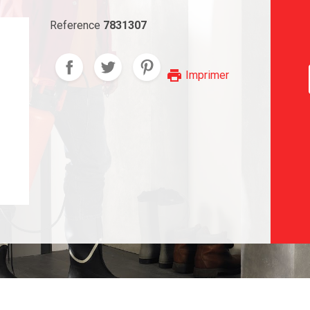
Reference
7831307
print
Imprimer