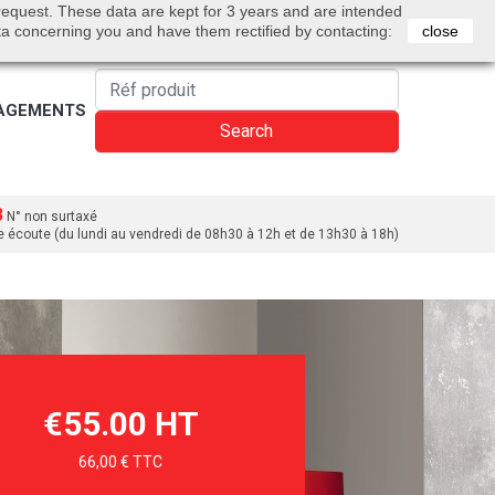
0
 request. These data are kept for 3 years and are intended
Bienvenue
Sign in
Cart
English
ta concerning you and have them rectified by contacting:
close
AGEMENTS
Search
3
N° non surtaxé
e écoute (du lundi au vendredi de 08h30 à 12h et de 13h30 à 18h)
€55.00 HT
66,00 € TTC