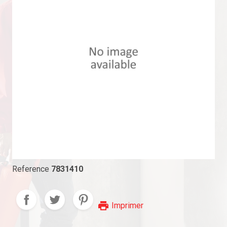
Reference
7831410
print
Imprimer