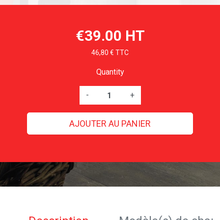
€39.00 HT
46,80 € TTC
Quantity
-
+
AJOUTER AU PANIER