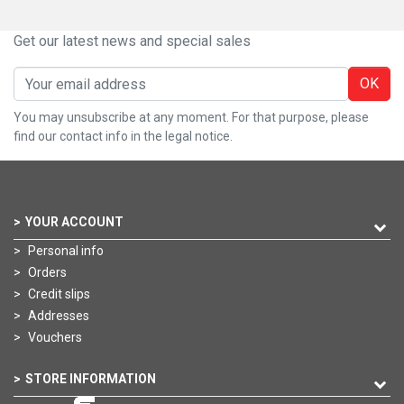
Get our latest news and special sales
OK
You may unsubscribe at any moment. For that purpose, please
find our contact info in the legal notice.
YOUR ACCOUNT
Personal info
Orders
Credit slips
Addresses
Vouchers
STORE INFORMATION