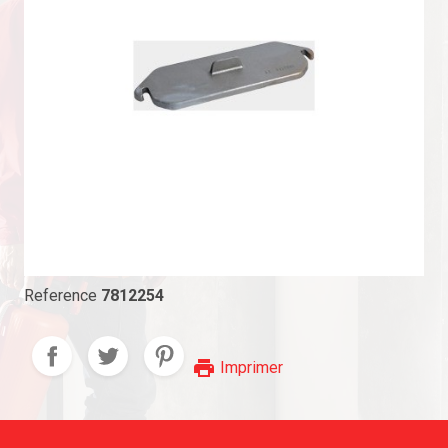
Reference
7812254
print
Imprimer