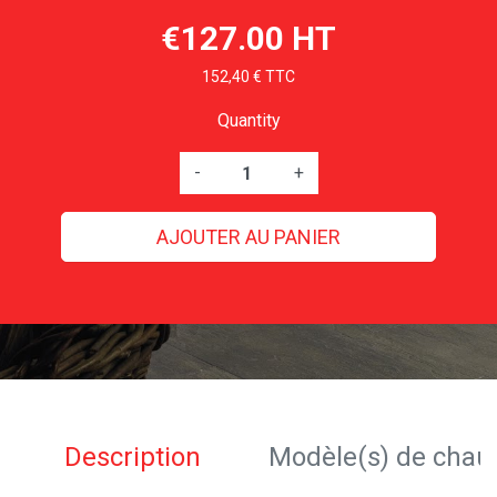
€127.00 HT
152,40 € TTC
Quantity
-
+
AJOUTER AU PANIER
Description
Modèle(s) de chau