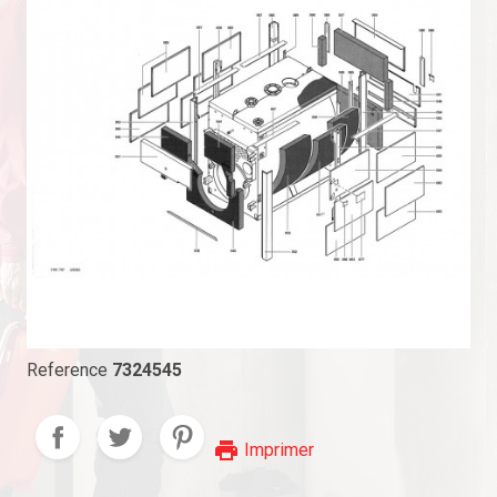
Reference
7324545
print
Imprimer