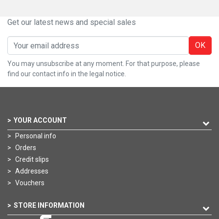
Get our latest news and special sales
OK
You may unsubscribe at any moment. For that purpose, please
find our contact info in the legal notice.
YOUR ACCOUNT
Personal info
Orders
Credit slips
Addresses
Vouchers
STORE INFORMATION