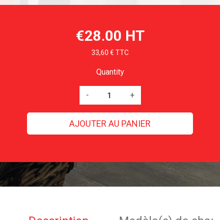
€28.00 HT
33,60 € TTC
Quantity
-
+
AJOUTER AU PANIER