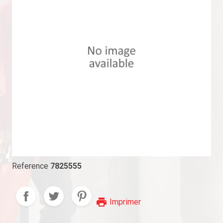
Reference
7825555
print
Imprimer