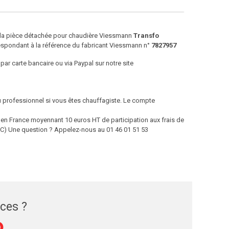
e la pièce détachée pour chaudière Viessmann
Transfo
espondant à la référence du fabricant Viessmann n°
7827957
par carte bancaire ou via Paypal sur notre site
ou professionnel si vous êtes chauffagiste. Le compte
 France moyennant 10 euros HT de participation aux frais de
 TTC) Une question ? Appelez-nous au 01 46 01 51 53
èces ?