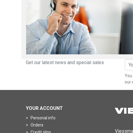
Get our latest news and special sales
You 
our 
YOUR ACCOUNT
Personal info
Orders
Viessma
Credit slips