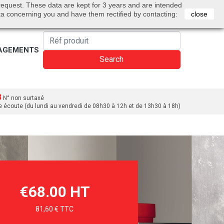
0
 request. These data are kept for 3 years and are intended
Bienvenue
Sign in
Cart
English
ta concerning you and have them rectified by contacting:
close
AGEMENTS
Search
3
N° non surtaxé
e écoute (du lundi au vendredi de 08h30 à 12h et de 13h30 à 18h)
€68.00 HT
81,60 € TTC