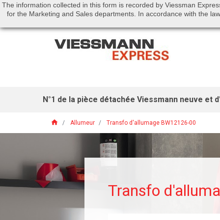
The information collected in this form is recorded by Viessman Expres
Call us:
01 46 01 51 53
for the Marketing and Sales departments. In accordance with the law 
N°1 de la pièce détachée Viessmann neuve et d'
home
Allumeur
Transfo d'allumage BW12126-00
Transfo d'allu