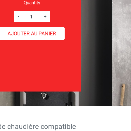
Quantity
-
+
AJOUTER AU PANIER
de chaudière compatible