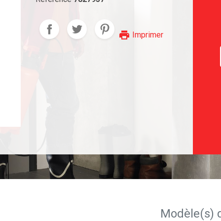
print
Imprimer
Modèle(s) 