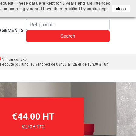
0
 request. These data are kept for 3 years and are intended
Bienvenue
Sign in
Cart
English
ta concerning you and have them rectified by contacting:
close
AGEMENTS
Search
3
N° non surtaxé
e écoute (du lundi au vendredi de 08h30 à 12h et de 13h30 à 18h)
€44.00 HT
52,80 € TTC