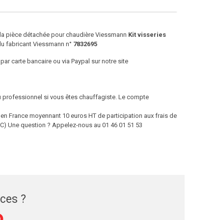
e la pièce détachée pour chaudière Viessmann
Kit visseries
du fabricant Viessmann n°
7832695
par carte bancaire ou via Paypal sur notre site
ou professionnel si vous êtes chauffagiste. Le compte
 France moyennant 10 euros HT de participation aux frais de
 TTC) Une question ? Appelez-nous au 01 46 01 51 53
èces ?