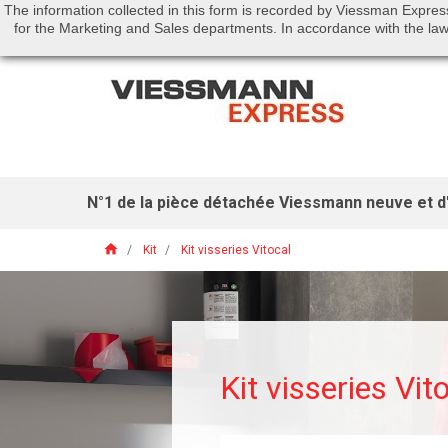
The information collected in this form is recorded by Viessman Expres
Call us:
01 46 01 51 53
for the Marketing and Sales departments. In accordance with the law 
N°1 de la pièce détachée Viessmann neuve et d'
home
Kit
Kit visseries Vitocal
Kit visseries Vit