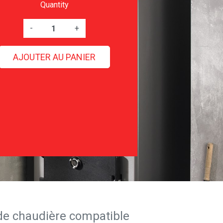
Quantity
-
+
AJOUTER AU PANIER
de chaudière compatible