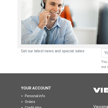
Get our latest news and special sales
You 
our 
YOUR ACCOUNT
Personal info
Orders
Viessma
Credit slips