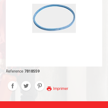
Reference
7818559
print
Imprimer