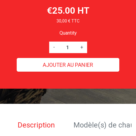
€25.00 HT
30,00 € TTC
Quantity
-
+
AJOUTER AU PANIER
Description
Modèle(s) de chau