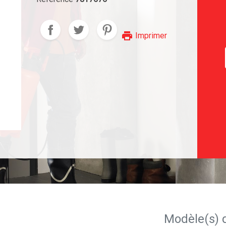
print
Imprimer
Modèle(s) 