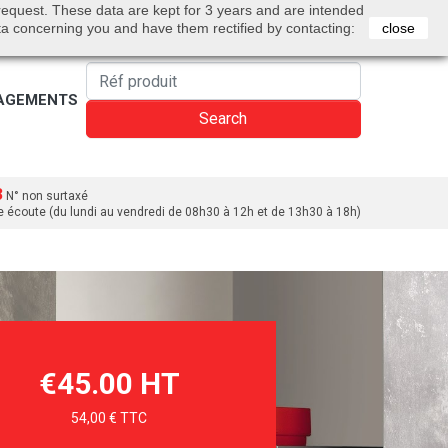
0
 request. These data are kept for 3 years and are intended
Bienvenue
Sign in
Cart
English
ta concerning you and have them rectified by contacting:
close
AGEMENTS
Search
3
N° non surtaxé
e écoute (du lundi au vendredi de 08h30 à 12h et de 13h30 à 18h)
€45.00 HT
54,00 € TTC