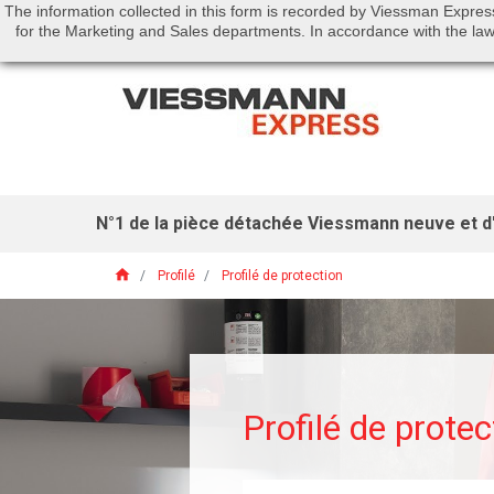
The information collected in this form is recorded by Viessman Expres
Call us:
01 46 01 51 53
for the Marketing and Sales departments. In accordance with the law 
N°1 de la pièce détachée Viessmann neuve et d'
home
Profilé
Profilé de protection
Profilé de protec