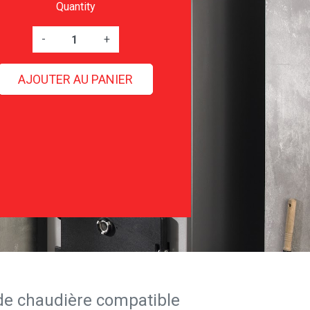
Quantity
-
+
AJOUTER AU PANIER
de chaudière compatible