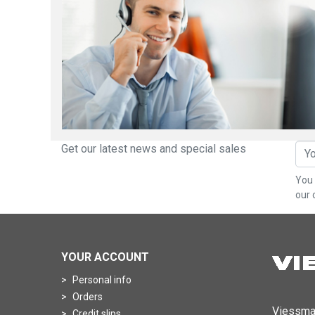
Get our latest news and special sales
You 
our 
YOUR ACCOUNT
Personal info
Orders
Viessma
Credit slips