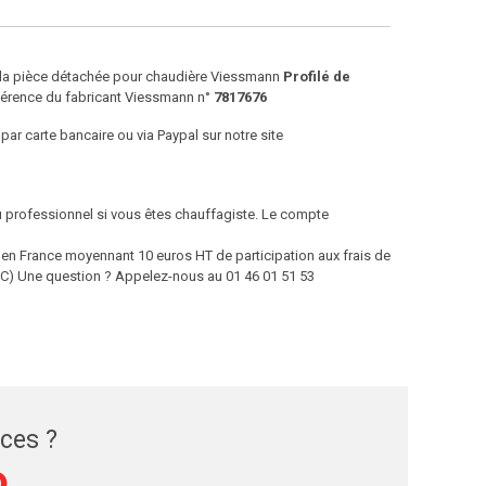
e la pièce détachée pour chaudière Viessmann
Profilé de
férence du fabricant Viessmann n°
7817676
par carte bancaire ou via Paypal sur notre site
ou professionnel si vous êtes chauffagiste. Le compte
 France moyennant 10 euros HT de participation aux frais de
 TTC) Une question ? Appelez-nous au 01 46 01 51 53
èces ?