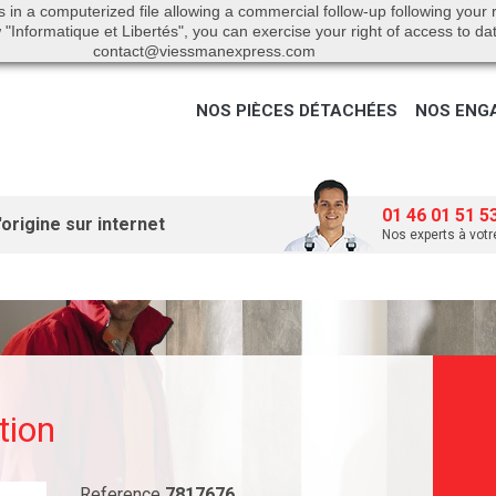
s in a computerized file allowing a commercial follow-up following your
"Informatique et Libertés", you can exercise your right of access to da
contact@viessmanexpress.com
NOS PIÈCES DÉTACHÉES
NOS ENG
01 46 01 51 5
origine sur internet
Nos experts à votr
tion
Reference
7817676