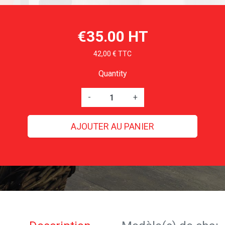
€35.00 HT
42,00 € TTC
Quantity
-
+
AJOUTER AU PANIER