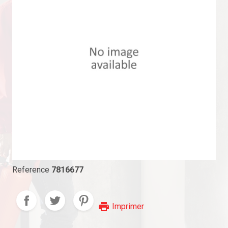
Reference
7816677
print
Imprimer