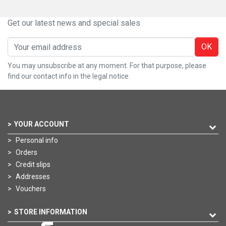
Get our latest news and special sales
OK
You may unsubscribe at any moment. For that purpose, please
find our contact info in the legal notice.
YOUR ACCOUNT
Personal info
Orders
Credit slips
Addresses
Vouchers
STORE INFORMATION