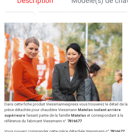
Description
Modèle(s) de chau
Dans cette fiche produit Viessmannexpress vous trouverez le détail de la
pièce détachée pour chaudière Viessmann
Matelas isolant arrière
supérieure
faisant partie de la famille
Matelas
et correspondant à la
référence du fabricant Viessmann n°
7816677
Vous pouvez commander cette pièce détachée Viessmann n°
7816677