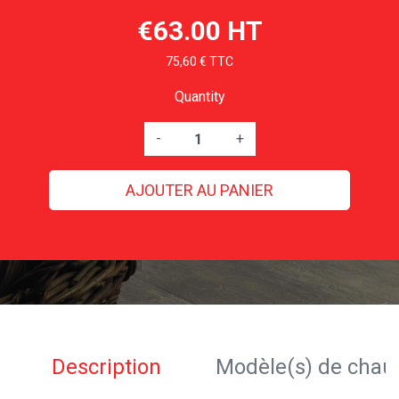
€63.00 HT
75,60 € TTC
Quantity
-
+
AJOUTER AU PANIER
Description
Modèle(s) de chau