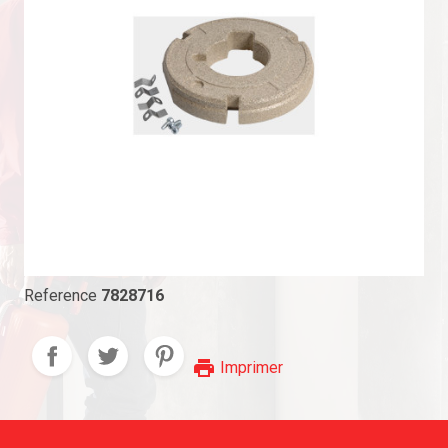
Reference
7828716
print
Imprimer