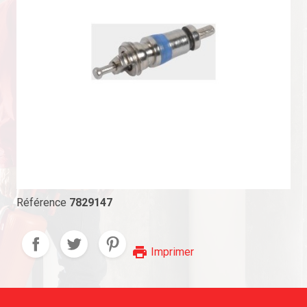
Référence
7829147
print
Imprimer