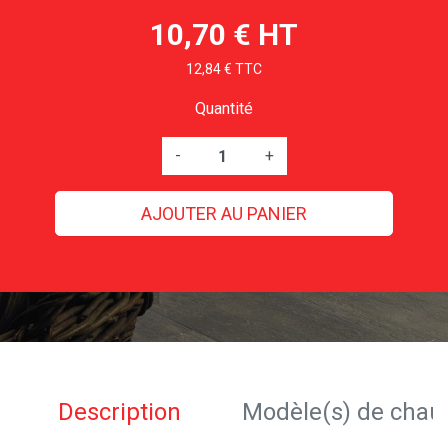
10,70 € HT
12,84 € TTC
Quantité
-
+
AJOUTER AU PANIER
Description
Modèle(s) de chau