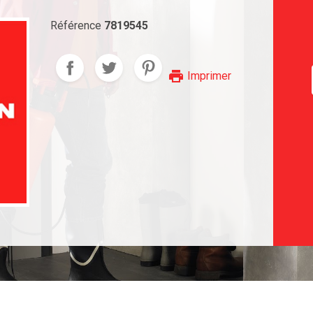
Référence
7819545
print
Imprimer