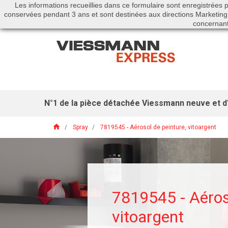
Les informations recueillies dans ce formulaire sont enregistrée
Appelez-nous :
01 46 01 51 53
conservées pendant 3 ans et sont destinées aux directions Marketing
concernant
N°1 de la pièce détachée Viessmann neuve et d'
home
Spray
7819545 - Aérosol de peinture, vitoargent
7819545 - Aéroso
vitoargent