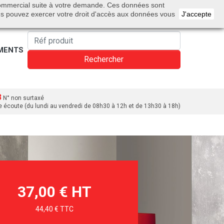
0
 commercial suite à votre demande. Ces données sont
Bienvenue
Connexion
Panier
rançais
us pouvez exercer votre droit d'accès aux données vous
J'accepte
MENTS
Rechercher
3
N° non surtaxé
e écoute (du lundi au vendredi de 08h30 à 12h et de 13h30 à 18h)
37,00 € HT
44,40 € TTC