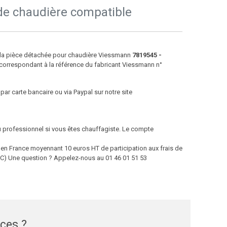
de chaudière compatible
e la pièce détachée pour chaudière Viessmann
7819545 -
correspondant à la référence du fabricant Viessmann n°
par carte bancaire ou via Paypal sur notre site
ou professionnel si vous êtes chauffagiste. Le compte
 France moyennant 10 euros HT de participation aux frais de
 TTC) Une question ? Appelez-nous au 01 46 01 51 53
èces ?