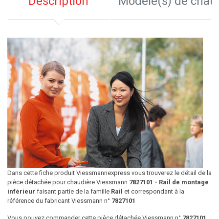
Description
Modèle(s) de chau
Dans cette fiche produit Viessmannexpress vous trouverez le détail de la
pièce détachée pour chaudière Viessmann
7827101 - Rail de montage
inférieur
faisant partie de la famille
Rail
et correspondant à la
référence du fabricant Viessmann n°
7827101
Vous pouvez commander cette pièce détachée Viessmann n°
7827101