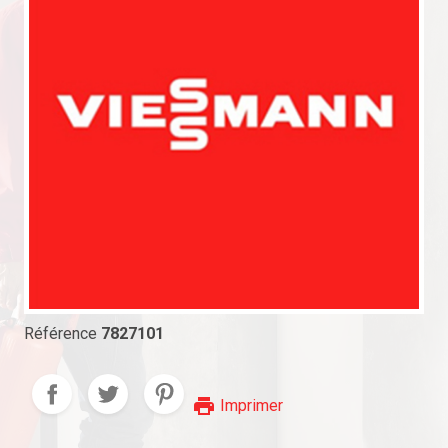
Référence
7827101
print
Imprimer