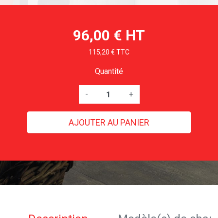
96,00 € HT
115,20 € TTC
Quantité
-
+
AJOUTER AU PANIER