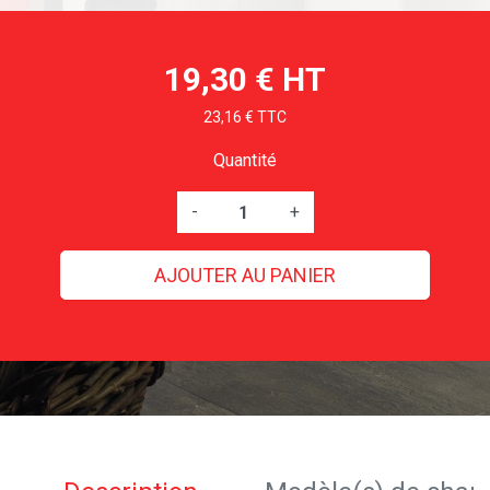
19,30 € HT
23,16 € TTC
Quantité
-
+
AJOUTER AU PANIER