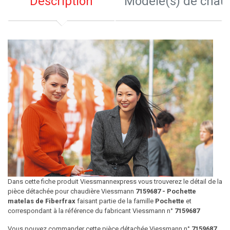
Description
Modèle(s) de chau
Dans cette fiche produit Viessmannexpress vous trouverez le détail de la
pièce détachée pour chaudière Viessmann
7159687 - Pochette
matelas de Fiberfrax
faisant partie de la famille
Pochette
et
correspondant à la référence du fabricant Viessmann n°
7159687
Vous pouvez commander cette pièce détachée Viessmann n°
7159687