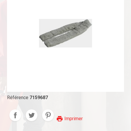
Référence
7159687
print
Imprimer