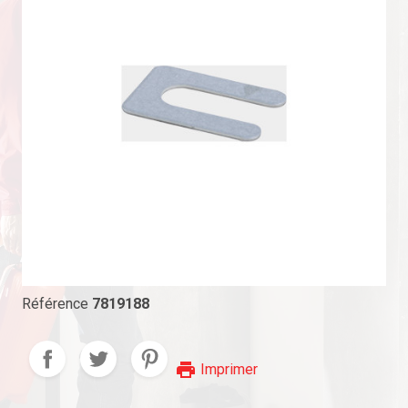
Référence
7819188
print
Imprimer