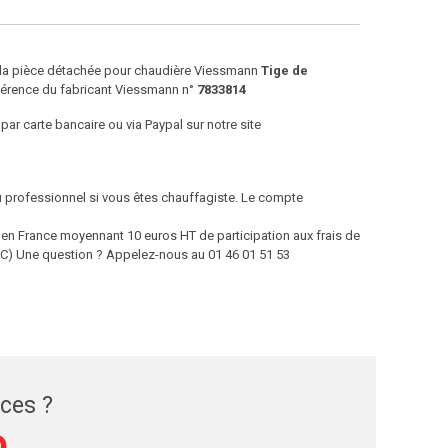
e la pièce détachée pour chaudière Viessmann
Tige de
férence du fabricant Viessmann n°
7833814
par carte bancaire ou via Paypal sur notre site
ou professionnel si vous êtes chauffagiste. Le compte
 France moyennant 10 euros HT de participation aux frais de
 TTC) Une question ? Appelez-nous au 01 46 01 51 53
èces ?