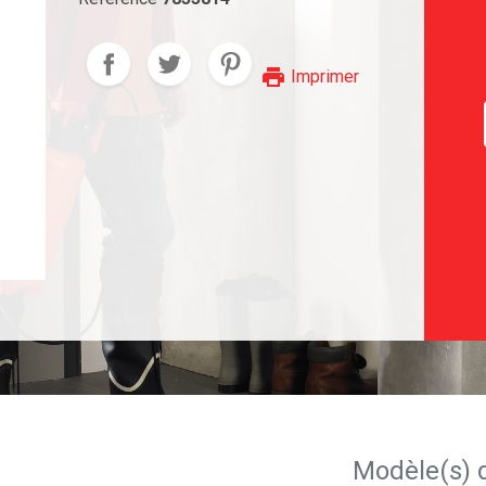
print
Imprimer
Modèle(s) 