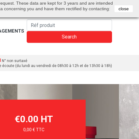
0
 request. These data are kept for 3 years and are intended
Bienvenue
Sign in
Cart
English
ta concerning you and have them rectified by contacting:
close
AGEMENTS
Search
3
N° non surtaxé
e écoute (du lundi au vendredi de 08h30 à 12h et de 13h30 à 18h)
€0.00 HT
0,00 € TTC