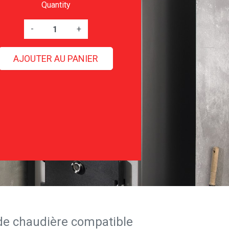
Quantity
-
+
AJOUTER AU PANIER
de chaudière compatible