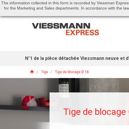
The information collected in this form is recorded by Viessman Expres
Call us:
01 46 01 51 53
for the Marketing and Sales departments. In accordance with the law 
N°1 de la pièce détachée Viessmann neuve et d'
home
Tige
Tige de blocage Ø 18
Tige de blocage