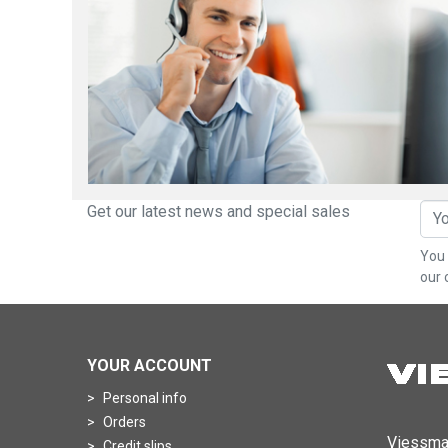
Get our latest news and special sales
You 
our 
YOUR ACCOUNT
Personal info
Orders
Viessma
Credit slips