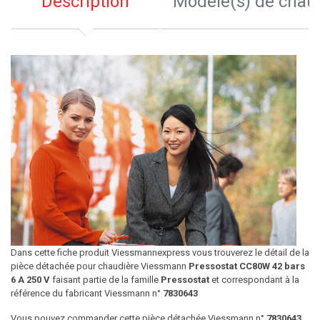
Description
Modèle(s) de chau
Dans cette fiche produit Viessmannexpress vous trouverez le détail de la
pièce détachée pour chaudière Viessmann
Pressostat CC80W 42 bars
6 A 250 V
faisant partie de la famille
Pressostat
et correspondant à la
référence du fabricant Viessmann n°
7830643
Vous pouvez commander cette pièce détachée Viessmann n°
7830643