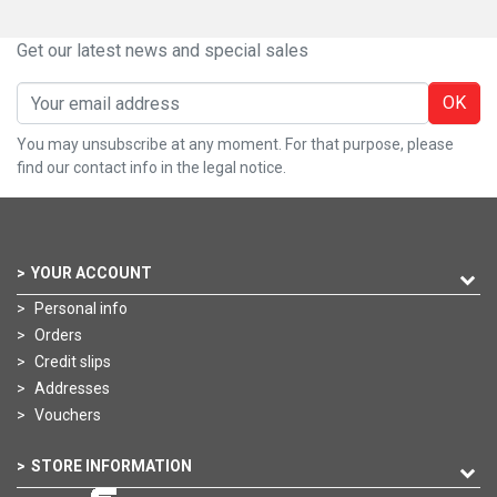
Get our latest news and special sales
OK
You may unsubscribe at any moment. For that purpose, please
find our contact info in the legal notice.
YOUR ACCOUNT
Personal info
Orders
Credit slips
Addresses
Vouchers
STORE INFORMATION