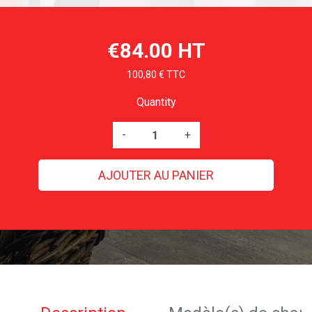
€84.00 HT
100,80 € TTC
Quantity
-
+
AJOUTER AU PANIER