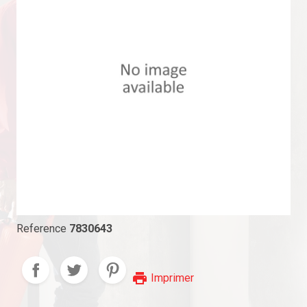
Reference
7830643
print
Imprimer