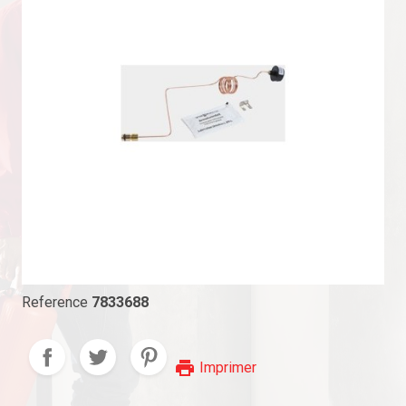
Reference
7833688
print
Imprimer