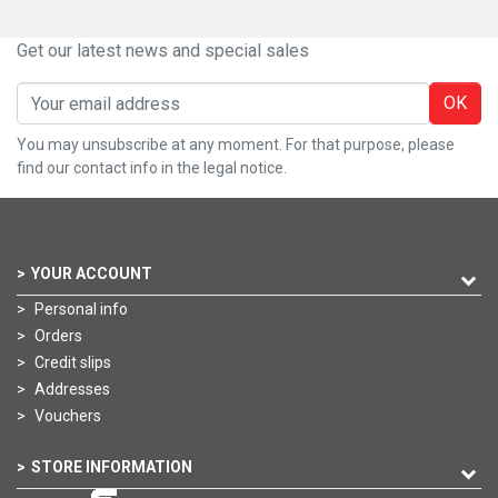
Get our latest news and special sales
OK
You may unsubscribe at any moment. For that purpose, please
find our contact info in the legal notice.
YOUR ACCOUNT
Personal info
Orders
Credit slips
Addresses
Vouchers
STORE INFORMATION