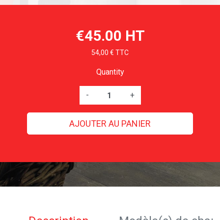
€45.00 HT
54,00 € TTC
Quantity
-
+
AJOUTER AU PANIER