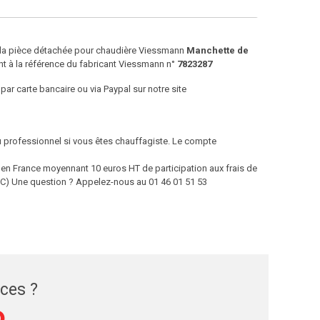
e la pièce détachée pour chaudière Viessmann
Manchette de
t à la référence du fabricant Viessmann n°
7823287
par carte bancaire ou via Paypal sur notre site
ou professionnel si vous êtes chauffagiste. Le compte
 France moyennant 10 euros HT de participation aux frais de
 TTC) Une question ? Appelez-nous au 01 46 01 51 53
èces ?