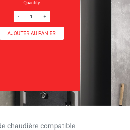
Quantity
-
+
AJOUTER AU PANIER
de chaudière compatible