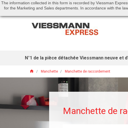
The information collected in this form is recorded by Viessman Expres
Call us:
01 46 01 51 53
for the Marketing and Sales departments. In accordance with the law 
N°1 de la pièce détachée Viessmann neuve et d'
home
Manchette
Manchette de raccordement
Manchette de r