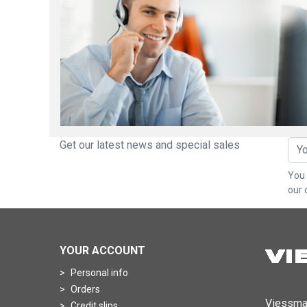
Get our latest news and special sales
You 
our 
YOUR ACCOUNT
Personal info
Orders
Viessma
Credit slips