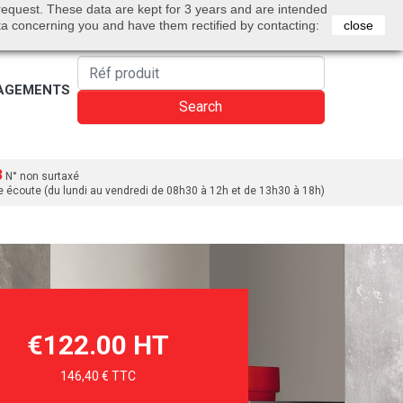
0
 request. These data are kept for 3 years and are intended
Bienvenue
Sign in
Cart
English
ta concerning you and have them rectified by contacting:
close
AGEMENTS
Search
3
N° non surtaxé
e écoute (du lundi au vendredi de 08h30 à 12h et de 13h30 à 18h)
€122.00 HT
146,40 € TTC