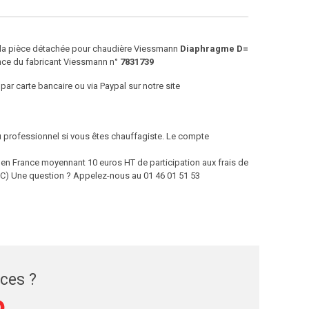
e la pièce détachée pour chaudière Viessmann
Diaphragme D=
nce du fabricant Viessmann n°
7831739
par carte bancaire ou via Paypal sur notre site
ou professionnel si vous êtes chauffagiste. Le compte
 France moyennant 10 euros HT de participation aux frais de
 TTC) Une question ? Appelez-nous au 01 46 01 51 53
èces ?