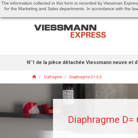
The information collected in this form is recorded by Viessman Expres
Call us:
01 46 01 51 53
for the Marketing and Sales departments. In accordance with the law 
N°1 de la pièce détachée Viessmann neuve et d'
home
Diafragme
Diaphragme D= 6,0
Diaphragme D= 