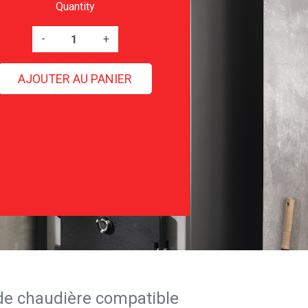
Quantity
-
+
AJOUTER AU PANIER
de chaudière compatible