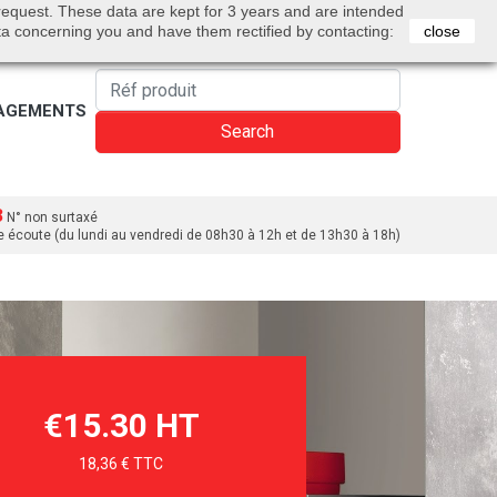
0
 request. These data are kept for 3 years and are intended
Bienvenue
Sign in
Cart
English
ta concerning you and have them rectified by contacting:
close
AGEMENTS
Search
3
N° non surtaxé
e écoute (du lundi au vendredi de 08h30 à 12h et de 13h30 à 18h)
€15.30 HT
18,36 € TTC