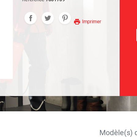
print
Imprimer
Modèle(s) 