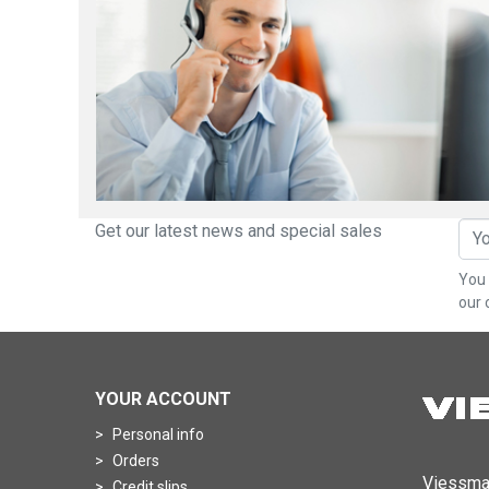
Get our latest news and special sales
You 
our 
YOUR ACCOUNT
Personal info
Orders
Viessma
Credit slips