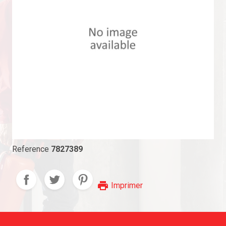
Reference
7827389
print
Imprimer