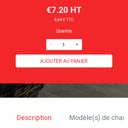
€7.20 HT
8,64 € TTC
Quantity
-
+
AJOUTER AU PANIER
Description
Modèle(s) de chau