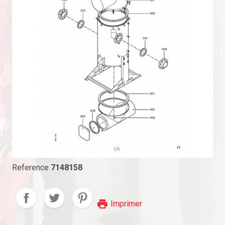
Reference
7148158
print
Imprimer