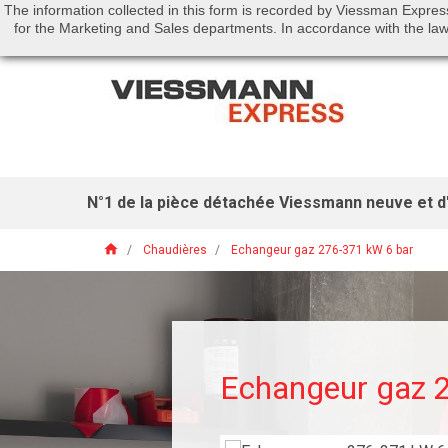
The information collected in this form is recorded by Viessman Expres
Call us:
01 46 01 51 53
for the Marketing and Sales departments. In accordance with the law 
N°1 de la pièce détachée Viessmann neuve et d'
home
Chaudières
Echangeur gaz 276-371 kW 6 bar
Echangeur gaz 