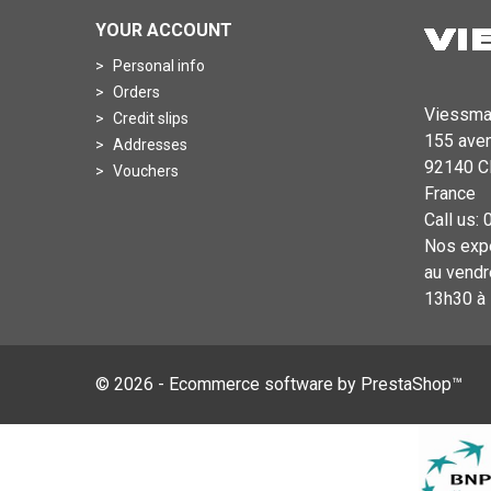
YOUR ACCOUNT
Personal info
Orders
Viessma
Credit slips
155 aven
Addresses
92140 
Vouchers
France
Call us:
Nos expe
au vendr
13h30 à 
© 2026 - Ecommerce software by PrestaShop™