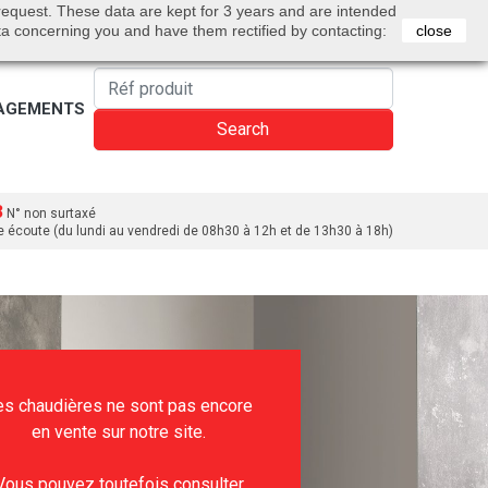
0
 request. These data are kept for 3 years and are intended
Bienvenue
Sign in
Cart
English
ta concerning you and have them rectified by contacting:
close
AGEMENTS
Search
3
N° non surtaxé
e écoute (du lundi au vendredi de 08h30 à 12h et de 13h30 à 18h)
es chaudières ne sont pas encore
en vente sur notre site.
Vous pouvez toutefois consulter