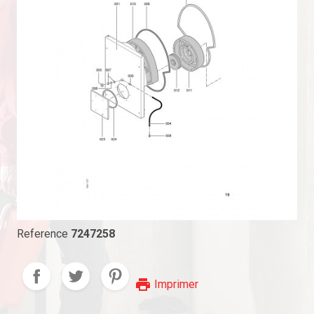
Reference
7247258
print
Imprimer