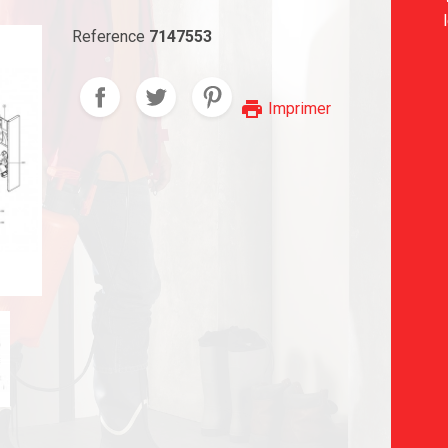
Reference
7147553
print
Imprimer