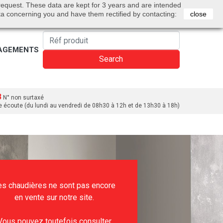
0
 request. These data are kept for 3 years and are intended
Bienvenue
Sign in
Cart
English
ta concerning you and have them rectified by contacting:
close
AGEMENTS
Search
3
N° non surtaxé
e écoute (du lundi au vendredi de 08h30 à 12h et de 13h30 à 18h)
es chaudières ne sont pas encore
en vente sur notre site.
Vous pouvez toutefois consulter