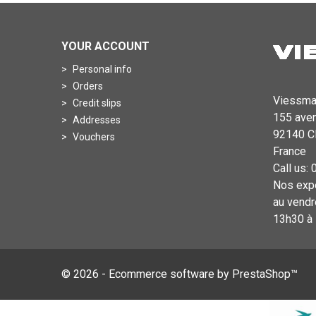
YOUR ACCOUNT
Personal info
Orders
Viessma
Credit slips
155 aven
Addresses
92140 
Vouchers
France
Call us:
Nos expe
au vendr
13h30 à 
© 2026 - Ecommerce software by PrestaShop™