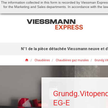
The information collected in this form is recorded by Viessman Expres
Call us:
01 46 01 51 53
for the Marketing and Sales departments. In accordance with the law 
N°1 de la pièce détachée Viessmann neuve et d'
home
Chaudières
Chaudières gaz murales
Grundg.V
Grundg.Vitope
EG-E