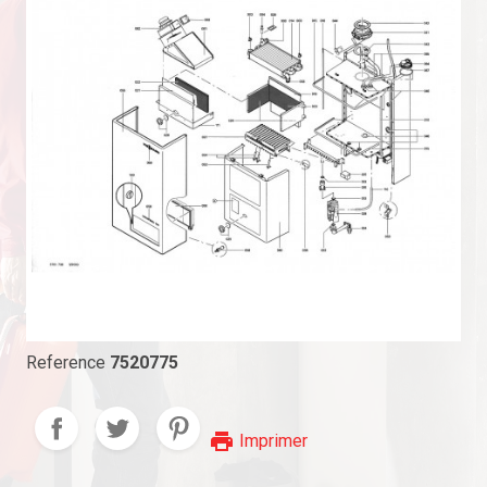
Reference
7520775
print
Imprimer