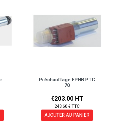
ur
Préchauffage FPHB PTC
70
Price
€203.00 HT
243,60 € TTC
R
AJOUTER AU PANIER