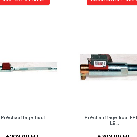
Préchauffage fioul
Préchauffage fioul FP
LE...
Price
Price
€203.00 HT
€203.00 HT