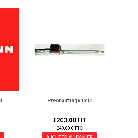
ur
Préchauffage fioul
Price
€203.00 HT
243,60 € TTC
R
AJOUTER AU PANIER