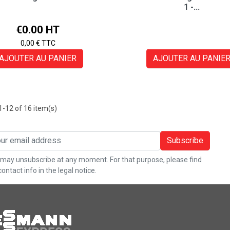
1 -...
Price
€0.00 HT
0,00 € TTC
AJOUTER AU PANIER
AJOUTER AU PANIE
-12 of 16 item(s)
Subscribe
may unsubscribe at any moment. For that purpose, please find
contact info in the legal notice.