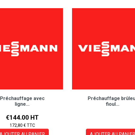
Préchauffage avec
Préchauffage brûle
ligne...
fioul...
Price
€144.00 HT
172,80 € TTC
AJOUTER AU PANIER
AJOUTER AU PANIE