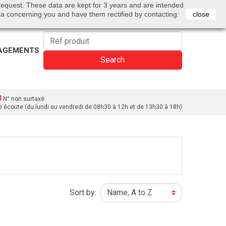
0
 request. These data are kept for 3 years and are intended
Bienvenue
Sign in
Cart
English
ta concerning you and have them rectified by contacting:
close
AGEMENTS
Search
3
N° non surtaxé
e écoute (du lundi au vendredi de 08h30 à 12h et de 13h30 à 18h)
Sort by: