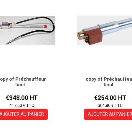
opy of Préchauffeur
copy of Préchauffe
fioul...
fioul...
Price
Price
€348.00 HT
€254.00 HT
417,60 € TTC
304,80 € TTC
AJOUTER AU PANIER
AJOUTER AU PANIE