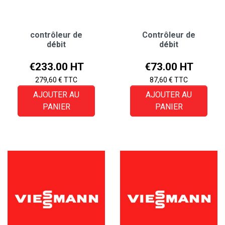
contrôleur de
Contrôleur de
débit
débit
Price
Price
€233.00 HT
€73.00 HT
279,60 € TTC
87,60 € TTC
AJOUTER AU
AJOUTER AU
PANIER
PANIER