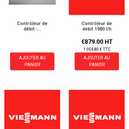
Contrôleur de
Contrôleur de
débit -...
debit 1980 l/h
Price
€879.00 HT
1 054,80 € TTC
AJOUTER AU
AJOUTER AU
PANIER
PANIER