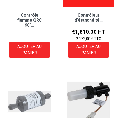
Contrôle
Contrôleur
flamme QRC
d'étanchéité...
90°...
Price
€1,810.00 HT
2 172,00 € TTC
AJOUTER AU
AJOUTER AU
PANIER
PANIER