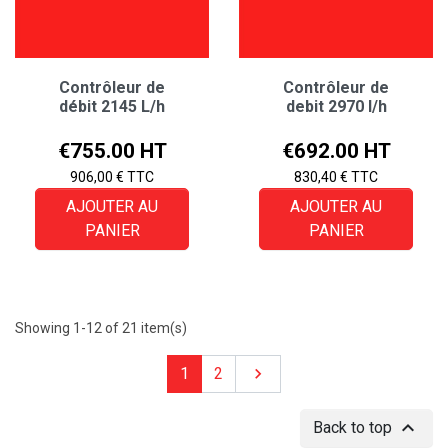
Contrôleur de
Contrôleur de
débit 2145 L/h
debit 2970 l/h
Price
Price
€755.00 HT
€692.00 HT
906,00 € TTC
830,40 € TTC
AJOUTER AU
AJOUTER AU
PANIER
PANIER
Showing 1-12 of 21 item(s)
Next
1
2


Back to top