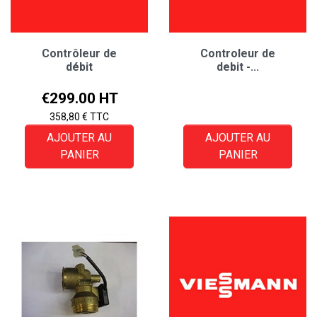
Contrôleur de
Controleur de
débit
debit -...
Price
€299.00 HT
358,80 € TTC
AJOUTER AU
AJOUTER AU
PANIER
PANIER